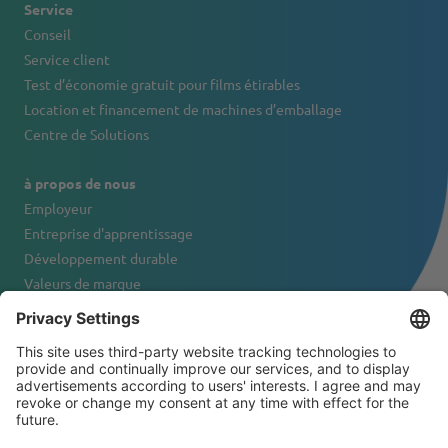
Service
Conseil
Service client
Test d’économie gratuit pour films étirables
Location et financement de machines d’emballage
Centre de Solutions
à propos de nous
Employeur
Entreprise d'apprentissage
Développement durable
Valeurs de marque
Portrait de l'entreprise
Contact
© 2026 Tanner & Co. AG