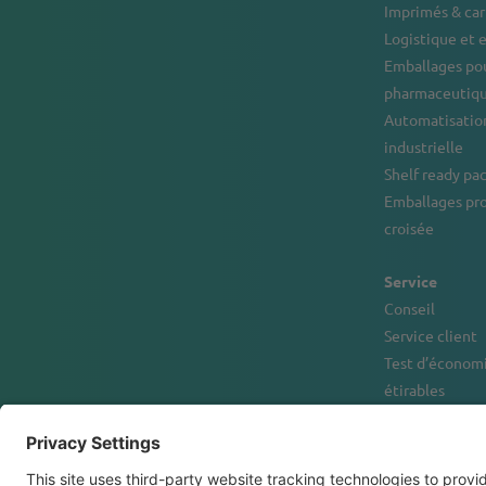
Imprimés & ca
Logistique et
Emballages pou
pharmaceutiqu
Automatisation
industrielle
Shelf ready pa
Emballages pr
croisée
Service
Conseil
Service client
Test d’économi
étirables
Location et f
d’emballage
Centre de Solu