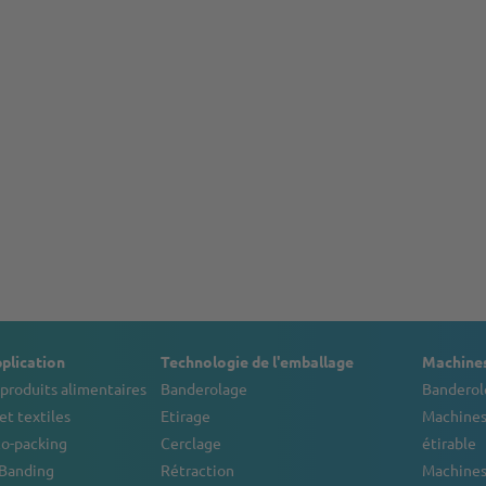
plication
Technologie de l'emballage
Machines
produits alimentaires
Banderolage
Banderol
et textiles
Etirage
Machines
co-packing
Cerclage
étirable
 Banding
Rétraction
Machines