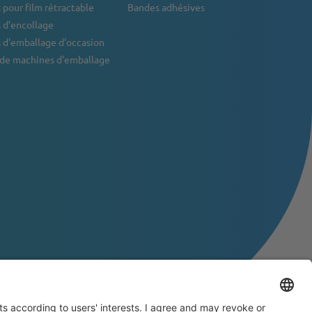
pour film rétractable
Bandes adhésives
 d’encollage
 d'emballage d'occasion
 de machines d'emballage