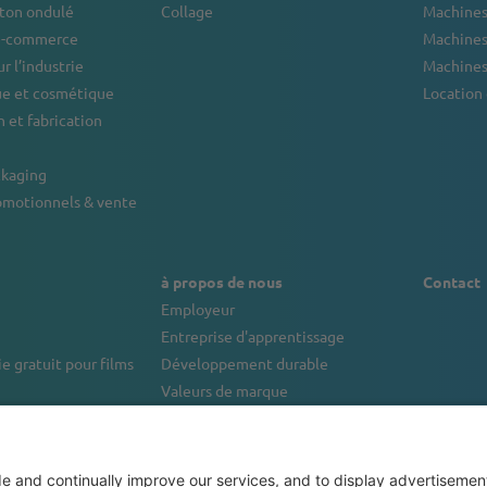
rton ondulé
Collage
Machines 
 e-commerce
Machines
r l’industrie
Machines
e et cosmétique
Location
 et fabrication
ckaging
omotionnels & vente
à propos de nous
Contact
Employeur
Entreprise d'apprentissage
e gratuit pour films
Développement durable
Valeurs de marque
inancement de machines
Portrait de l'entreprise
tions