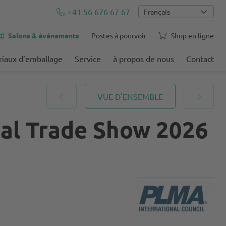
+41 56 676 67 67
Français
Salons & événements
Postes à pourvoir
Shop en ligne
iaux d’emballage
Service
à propos de nous
Contact
VUE D'ENSEMBLE
nal Trade Show 2026